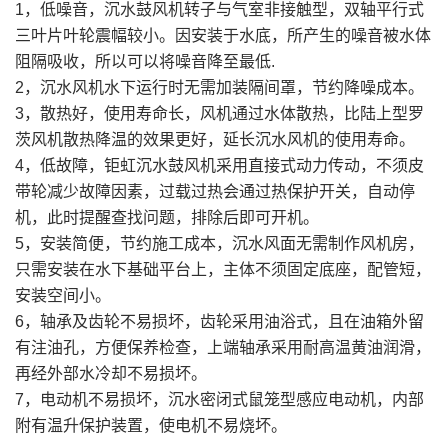
1，低噪音，沉水鼓风机转子与气室非接触型，双轴平行式
三叶片叶轮震幅较小。因安装于水底，所产生的噪音被水体
阻隔吸收，所以可以将噪音降至最低.
2，沉水风机水下运行时无需加装隔间罩，节约降噪成本。
3，散热好，使用寿命长，风机通过水体散热，比陆上型罗
茨风机散热降温的效果更好，延长沉水风机的使用寿命。
4，低故障，钜虹沉水鼓风机采用直接式动力传动，不须皮
带轮减少故障因素，过载过热会通过热保护开关，自动停
机，此时提醒查找问题，排除后即可开机。
5，安装简便，节约施工成本，沉水风面无需制作风机房，
只需安装在水下基础平台上，主体不须固定底座，配管短，
安装空间小。
6，轴承及齿轮不易损坏，齿轮采用油浴式，且在油箱外留
有注油孔，方便保养检查，上端轴承采用耐高温黄油润滑，
再经外部水冷却不易损坏。
7，电动机不易损坏，沉水密闭式鼠笼型感应电动机，内部
附有温升保护装置，使电机不易烧坏。