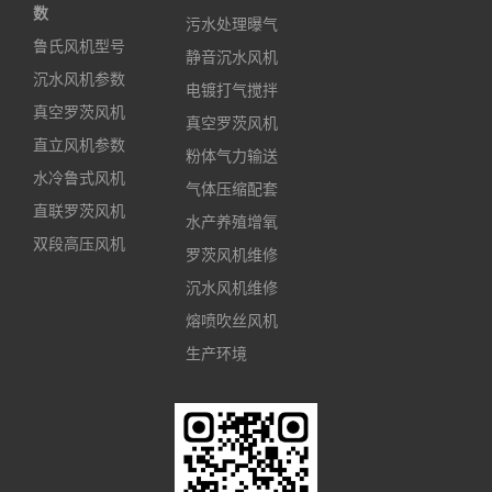
数
污水处理曝气
鲁氏风机型号
静音沉水风机
沉水风机参数
电镀打气搅拌
真空罗茨风机
真空罗茨风机
直立风机参数
粉体气力输送
水冷鲁式风机
气体压缩配套
直联罗茨风机
水产养殖增氧
双段高压风机
罗茨风机维修
沉水风机维修
熔喷吹丝风机
生产环境