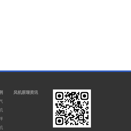
例
风机原理资讯
气
机
拌
机