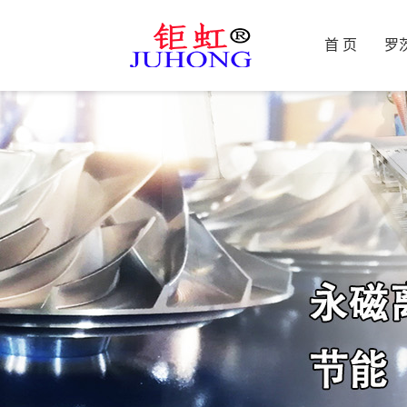
首 页
罗