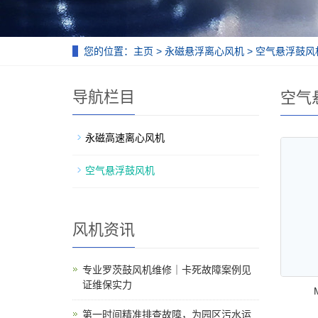
您的位置：
主页
>
永磁悬浮离心风机
>
空气悬浮鼓风
导航栏目
空气
永磁高速离心风机
空气悬浮鼓风机
风机资讯
专业罗茨鼓风机维修｜卡死故障案例见
证维保实力
第一时间精准排查故障，为园区污水运