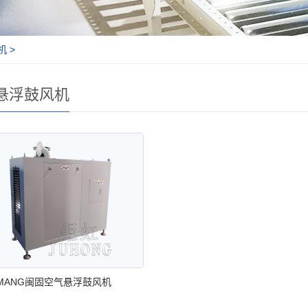
机
>
悬浮鼓风机
MANG闽固空气悬浮鼓风机