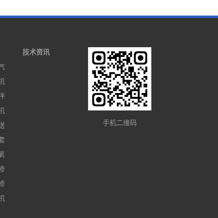
技术资讯
气
机
拌
机
手机二维码
送
套
氧
修
修
机