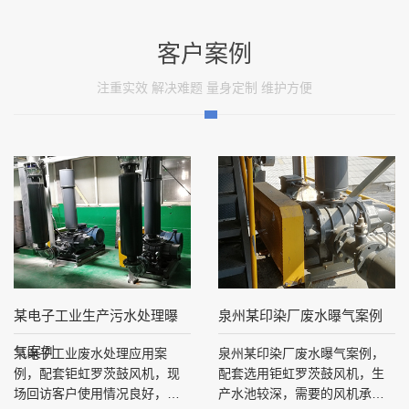
客户案例
注重实效 解决难题 量身定制 维护方便
某电子工业生产污水处理曝
泉州某印染厂废水曝气案例
气案例
某电子工业废水处理应用案
泉州某印染厂废水曝气案例，
例，配套钜虹罗茨鼓风机，现
配套选用钜虹罗茨鼓风机，生
场回访客户使用情况良好，运
产水池较深，需要的风机承受