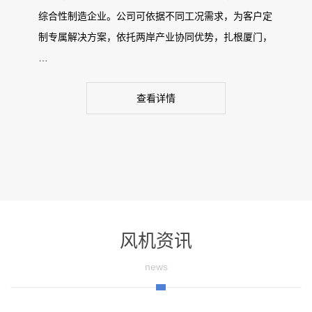
综合性制造企业。公司可依据不同工况需求，为客户定
制专属解决方案，依托两岸产业协同优势，扎根厦门，
…
查看详情
风机资讯
news