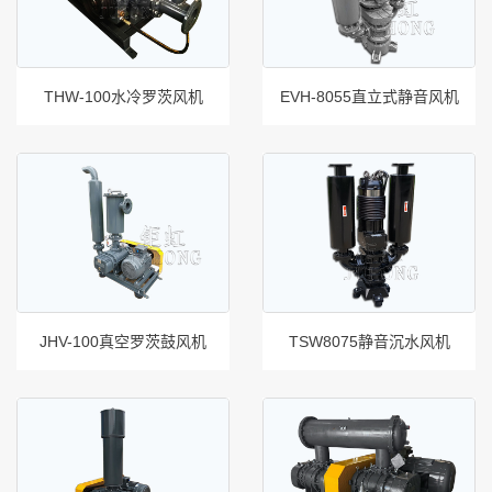
THW-100水冷罗茨风机
EVH-8055直立式静音风机
JHV-100真空罗茨鼓风机
TSW8075静音沉水风机