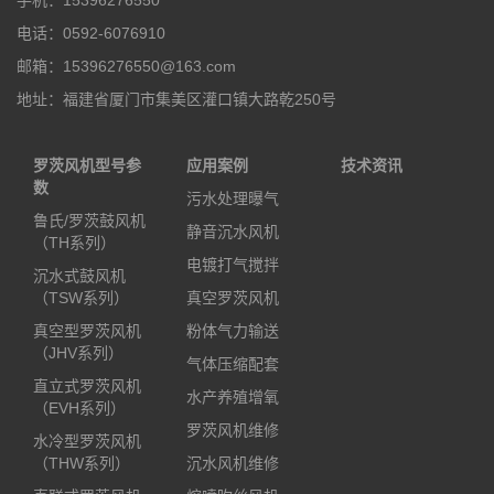
手机：15396276550
电话：0592-6076910
邮箱：15396276550@163.com
地址：福建省厦门市集美区灌口镇大路乾250号
罗茨风机型号参
应用案例
技术资讯
数
污水处理曝气
鲁氏/罗茨鼓风机
静音沉水风机
（TH系列）
电镀打气搅拌
沉水式鼓风机
（TSW系列）
真空罗茨风机
真空型罗茨风机
粉体气力输送
（JHV系列）
气体压缩配套
直立式罗茨风机
水产养殖增氧
（EVH系列）
罗茨风机维修
水冷型罗茨风机
（THW系列）
沉水风机维修