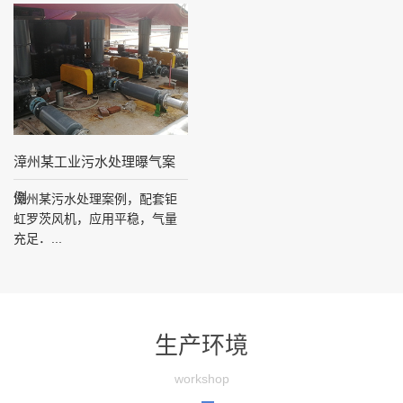
行平稳．...
较大压力，钜虹风机在
0.08MPa压力以...
漳州某工业污水处理曝气案
例
漳州某污水处理案例，配套钜
虹罗茨风机，应用平稳，气量
充足．...
生产环境
workshop