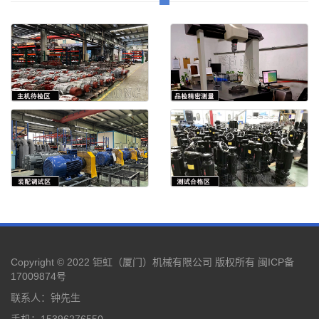
Copyright © 2022 钜虹（厦门）机械有限公司 版权所有
闽ICP备
17009874号
联系人：钟先生